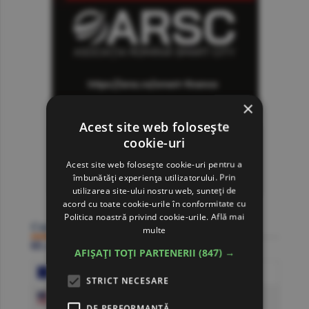
×
Acest site web folosește
cookie-uri
Acest site web folosește cookie-uri pentru a
îmbunătăți experiența utilizatorului. Prin
utilizarea site-ului nostru web, sunteți de
acord cu toate cookie-urile în conformitate cu
Politica noastră privind cookie-urile.
Află mai
Curs valutar BNR
multe
05 Aug. 2026
AFIȘAȚI TOȚI PARTENERII
(847) →
Euro
5.2489
STRICT NECESARE
Dolar SUA
4.5480
DE PERFORMANȚĂ