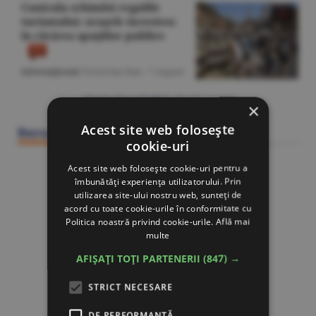
Canicula schimbă regulile
turismului: oraşele investesc
în răcirea spaţiilor publice
Internaţional
/Octavian Dan -
7 august
Citeşte Ziarul BURSA din
07 august
×
Acest site web folosește
Bursa Construcţiilor
cookie-uri
Acest site web folosește cookie-uri pentru a
îmbunătăți experiența utilizatorului. Prin
utilizarea site-ului nostru web, sunteți de
acord cu toate cookie-urile în conformitate cu
Politica noastră privind cookie-urile.
Află mai
multe
AFIȘAȚI TOȚI PARTENERII
(847) →
STRICT NECESARE
DE PERFORMANȚĂ