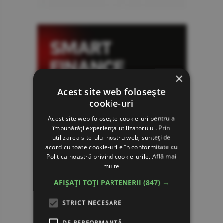
×
Acest site web folosește
cookie-uri
Acest site web folosește cookie-uri pentru a
îmbunătăți experiența utilizatorului. Prin
utilizarea site-ului nostru web, sunteți de
acord cu toate cookie-urile în conformitate cu
Politica noastră privind cookie-urile.
Află mai
multe
AFIȘAȚI TOȚI PARTENERII
(847) →
STRICT NECESARE
DE PERFORMANȚĂ