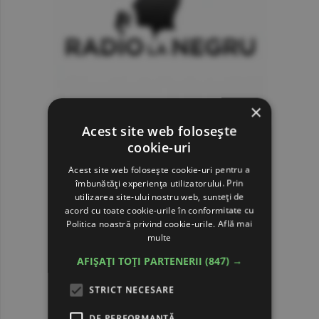
×
Acest site web folosește
cookie-uri
Acest site web folosește cookie-uri pentru a
îmbunătăți experiența utilizatorului. Prin
utilizarea site-ului nostru web, sunteți de
acord cu toate cookie-urile în conformitate cu
Politica noastră privind cookie-urile.
Află mai
multe
AFIȘAȚI TOȚI PARTENERII
(847) →
STRICT NECESARE
DE PERFORMANȚĂ