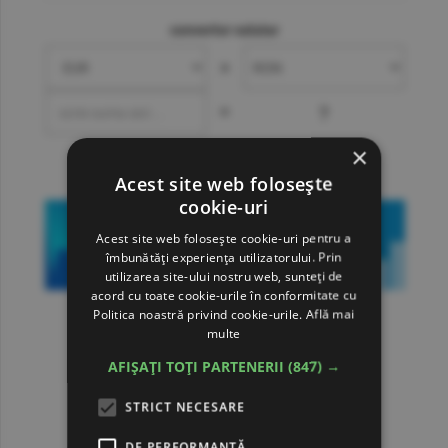
convertor valutar
»
=
?
×
mai multe cotaţii valutare
Acest site web folosește
cookie-uri
Acest site web folosește cookie-uri pentru a
îmbunătăți experiența utilizatorului. Prin
utilizarea site-ului nostru web, sunteți de
acord cu toate cookie-urile în conformitate cu
Politica noastră privind cookie-urile.
Află mai
multe
AFIȘAȚI TOȚI PARTENERII
(847) →
STRICT NECESARE
DE PERFORMANȚĂ