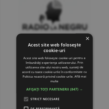
×
Acest site web folosește
cookie-uri
Acest site web folosește cookie-uri pentru a
îmbunătăți experiența utilizatorului. Prin
utilizarea site-ului nostru web, sunteți de
acord cu toate cookie-urile în conformitate cu
Politica noastră privind cookie-urile.
Află mai
multe
AFIȘAȚI TOȚI PARTENERII
(847) →
STRICT NECESARE
DE PERFORMANȚĂ