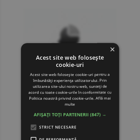
×
Acest site web folosește
cookie-uri
Acest site web folosește cookie-uri pentru a
îmbunătăți experiența utilizatorului. Prin
utilizarea site-ului nostru web, sunteți de
acord cu toate cookie-urile în conformitate cu
Politica noastră privind cookie-urile.
Află mai
multe
AFIȘAȚI TOȚI PARTENERII
(847) →
STRICT NECESARE
DE PERFORMANȚĂ