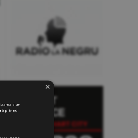
×
izarea site-
ră privind