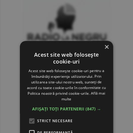
×
Acest site web folosește
cookie-uri
Acest site web folosește cookie-uri pentru a
îmbunătăți experiența utilizatorului. Prin
utilizarea site-ului nostru web, sunteți de
acord cu toate cookie-urile în conformitate cu
Politica noastră privind cookie-urile.
Află mai
multe
AFIȘAȚI TOȚI PARTENERII
(847) →
STRICT NECESARE
DE PERFORMANȚĂ