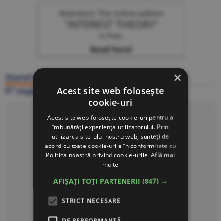
×
Ziarul BURSA
Acest site web folosește
07 august
cookie-uri
Click să citeşti ziarul
Acest site web folosește cookie-uri pentru a
îmbunătăți experiența utilizatorului. Prin
utilizarea site-ului nostru web, sunteți de
acord cu toate cookie-urile în conformitate cu
Politica noastră privind cookie-urile.
Află mai
multe
AFIȘAȚI TOȚI PARTENERII
(847) →
STRICT NECESARE
DE PERFORMANȚĂ