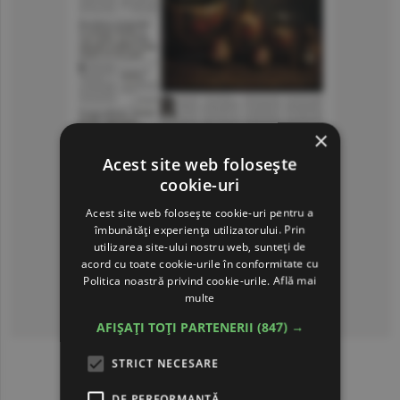
×
Acest site web folosește
cookie-uri
Acest site web folosește cookie-uri pentru a
îmbunătăți experiența utilizatorului. Prin
utilizarea site-ului nostru web, sunteți de
acord cu toate cookie-urile în conformitate cu
Politica noastră privind cookie-urile.
Află mai
multe
Consultă arhiva ziarului
AFIȘAȚI TOȚI PARTENERII
(847) →
STRICT NECESARE
DE PERFORMANȚĂ