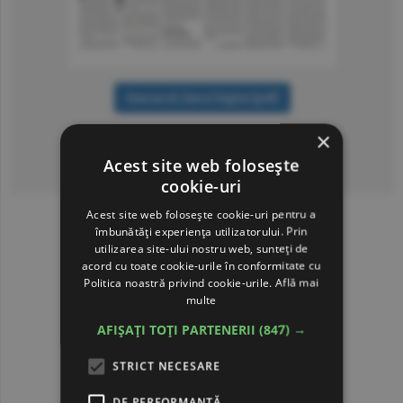
×
Consultă arhiva ziarului
Acest site web folosește
cookie-uri
Acest site web folosește cookie-uri pentru a
îmbunătăți experiența utilizatorului. Prin
utilizarea site-ului nostru web, sunteți de
acord cu toate cookie-urile în conformitate cu
Politica noastră privind cookie-urile.
Află mai
multe
AFIȘAȚI TOȚI PARTENERII
(847) →
STRICT NECESARE
DE PERFORMANȚĂ