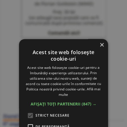
×
Acest site web folosește
cookie-uri
Acest site web folosește cookie-uri pentru a
îmbunătăți experiența utilizatorului. Prin
utilizarea site-ului nostru web, sunteți de
acord cu toate cookie-urile în conformitate cu
Politica noastră privind cookie-urile.
Află mai
multe
AFIȘAȚI TOȚI PARTENERII
(847) →
STRICT NECESARE
Ziarul BURSA
07 august
DE PERFORMANȚĂ