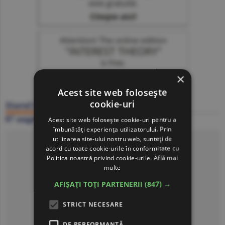
×
Acest site web folosește
cookie-uri
Ziarul BURSA
07 august
Acest site web folosește cookie-uri pentru a
îmbunătăți experiența utilizatorului. Prin
Click să citeşti ziarul
utilizarea site-ului nostru web, sunteți de
acord cu toate cookie-urile în conformitate cu
Politica noastră privind cookie-urile.
Află mai
multe
AFIȘAȚI TOȚI PARTENERII
(847) →
STRICT NECESARE
DE PERFORMANȚĂ