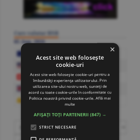
Curs valutar BNR
05 Aug. 2026
×
Euro
5.2489
Acest site web folosește
cookie-uri
Dolar SUA
4.5480
Acest site web folosește cookie-uri pentru a
Franc elveţian
5.6210
îmbunătăți experiența utilizatorului. Prin
utilizarea site-ului nostru web, sunteți de
Liră sterlină
6.1244
acord cu toate cookie-urile în conformitate cu
Politica noastră privind cookie-urile.
Află mai
Gram de aur
607.9521
multe
AFIȘAȚI TOȚI PARTENERII
(847) →
convertor valutar
»
STRICT NECESARE
DE PERFORMANȚĂ