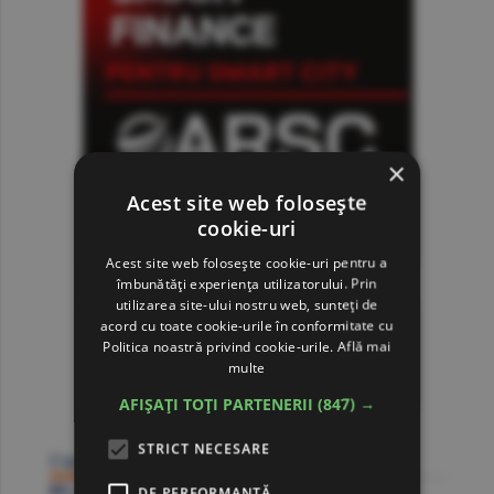
×
Acest site web folosește
cookie-uri
Acest site web folosește cookie-uri pentru a
îmbunătăți experiența utilizatorului. Prin
utilizarea site-ului nostru web, sunteți de
acord cu toate cookie-urile în conformitate cu
Politica noastră privind cookie-urile.
Află mai
multe
AFIȘAȚI TOȚI PARTENERII
(847) →
STRICT NECESARE
Curs valutar BNR
05 Aug. 2026
DE PERFORMANȚĂ