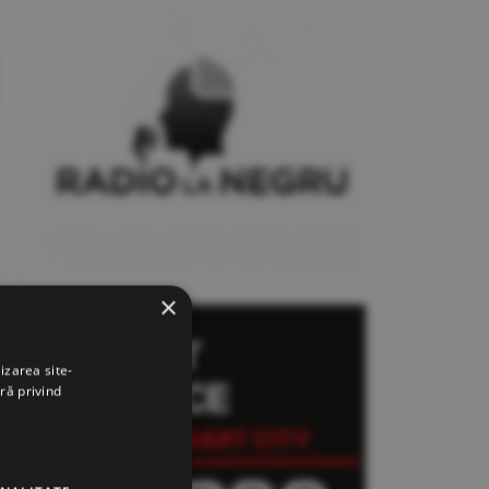
×
izarea site-
ră privind