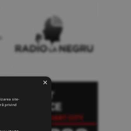
a
×
izarea site-
ră privind
a