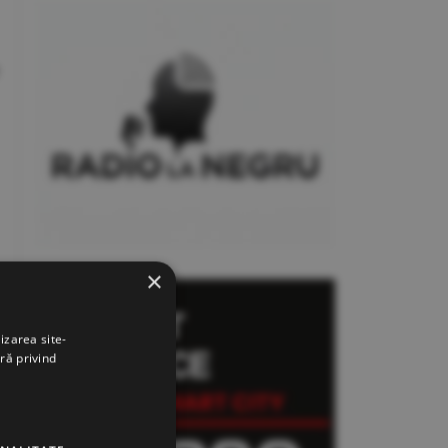
×
izarea site-
ră privind
a