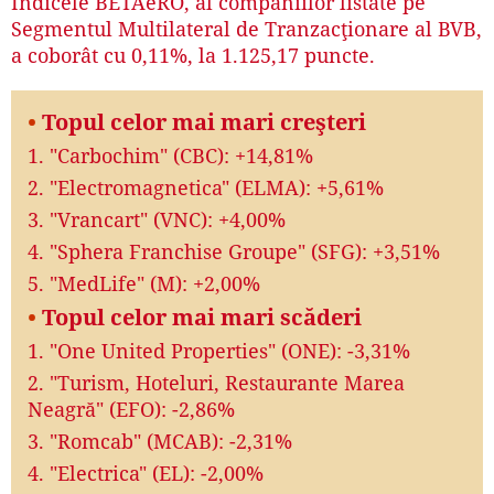
Indicele BETAeRO, al companiilor listate pe
Segmentul Multilateral de Tranzacţionare al BVB,
a coborât cu 0,11%, la 1.125,17 puncte.
•
Topul celor mai mari creşteri
1. "Carbochim" (CBC): +14,81%
2. "Electromagnetica" (ELMA): +5,61%
3. "Vrancart" (VNC): +4,00%
4. "Sphera Franchise Groupe" (SFG): +3,51%
5. "MedLife" (M): +2,00%
•
Topul celor mai mari scăderi
1. "One United Properties" (ONE): -3,31%
2. "Turism, Hoteluri, Restaurante Marea
Neagră" (EFO): -2,86%
3. "Romcab" (MCAB): -2,31%
4. "Electrica" (EL): -2,00%