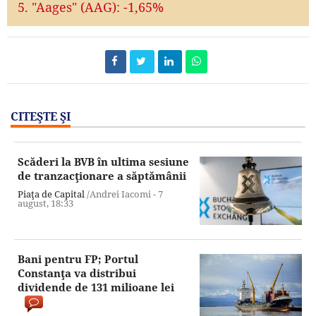
5. "Aages" (AAG): -1,65%
CITEŞTE ŞI
Scăderi la BVB în ultima sesiune
de tranzacţionare a săptămânii
Piaţa de Capital
/Andrei Iacomi -
7
august,
18:33
Bani pentru FP; Portul
Constanţa va distribui
dividende de 131 milioane lei