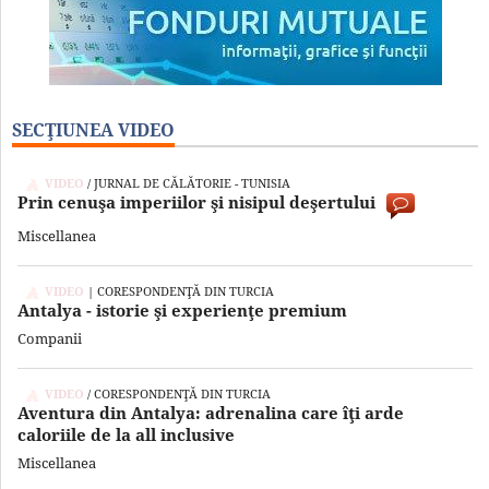
SECŢIUNEA VIDEO
VIDEO
/ JURNAL DE CĂLĂTORIE - TUNISIA
Prin cenuşa imperiilor şi nisipul deşertului
Miscellanea
VIDEO
| CORESPONDENŢĂ DIN TURCIA
Antalya - istorie şi experienţe premium
Companii
VIDEO
/ CORESPONDENŢĂ DIN TURCIA
Aventura din Antalya: adrenalina care îţi arde
caloriile de la all inclusive
Miscellanea