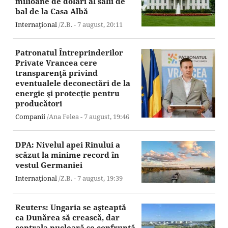
milioane de dolari al sălii de
bal de la Casa Albă
Internaţional
/Z.B. -
7 august,
20:11
Patronatul Întreprinderilor
Private Vrancea cere
transparenţă privind
eventualele deconectări de la
energie şi protecţie pentru
producători
Companii
/Ana Felea -
7 august,
19:46
DPA: Nivelul apei Rinului a
scăzut la minime record în
vestul Germaniei
Internaţional
/Z.B. -
7 august,
19:39
Reuters: Ungaria se aşteaptă
ca Dunărea să crească, dar
centrala nucleară se confruntă