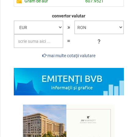
Gram de aur
607.9521
convertor valutar
»
=
?
mai multe cotaţii valutare