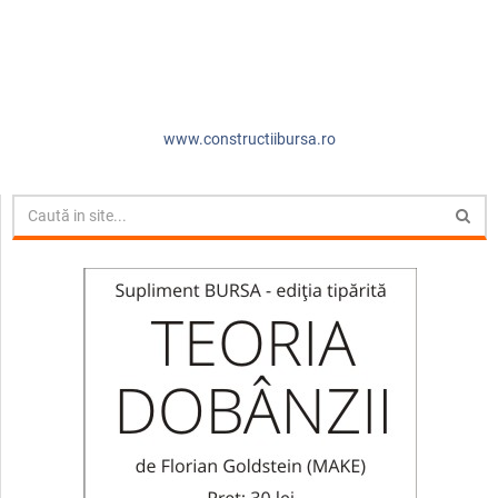
www.constructiibursa.ro