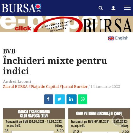
English
BVB
Închideri mixte pentru
indici
Andrei Iacomi
Ziarul BURSA
#Piaţa de Capital
#Jurnal Bursier
/
14 ianuarie 2022