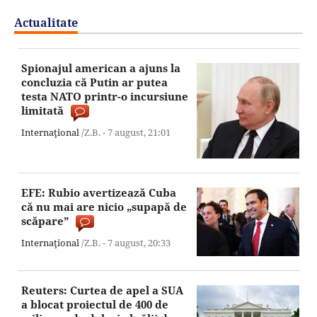
Actualitate
Spionajul american a ajuns la
concluzia că Putin ar putea
testa NATO printr-o incursiune
limitată
Internaţional
/Z.B. -
7 august,
21:01
EFE: Rubio avertizează Cuba
că nu mai are nicio „supapă de
scăpare”
Internaţional
/Z.B. -
7 august,
20:33
Reuters: Curtea de apel a SUA
a blocat proiectul de 400 de