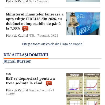
Piaţa de Capital
/A.I. -
7 august
Ministerul Finanţelor lansează a
opta ediţie FIDELIS din 2026, cu
dobânzi neimpozabile de până
la 7,50%
Piaţa de Capital
/T.B. -
7 august,
09:21
Citeşte toate articolele din Piaţa de Capital
DIN ACELAŞI DOMENIU
Jurnal Bursier
BVB
BET se depreciază pentru a
treia şedinţă la rând
Piaţa de Capital
/Andrei Iacomi -
7
august