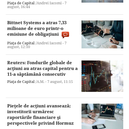
Piaţa de Capital
/Andrei Iacomi -
7
august,
16:44
Bittnet Systems a atras 7,33
milioane de euro printr-o
emisiune de obligaţiuni
Piaţa de Capital
/Andrei Iacomi -
7
august,
12:10
Reuters: Fondurile globale de
acţiuni au atras capital pentru a
11-a săptămână consecutiv
Piaţa de Capital
/A.M. -
7 august,
11:15
Pieţele de acţiuni avansează;
investitorii urmăresc
raportările financiare şi
perspectivele privind Hormuz