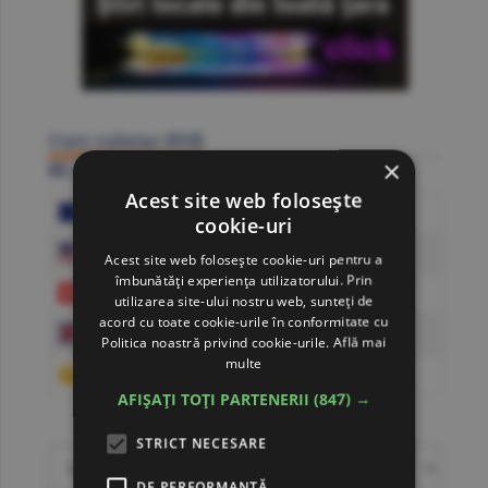
Curs valutar BNR
×
05 Aug. 2026
Acest site web folosește
Euro
5.2489
cookie-uri
Dolar SUA
4.5480
Acest site web folosește cookie-uri pentru a
îmbunătăți experiența utilizatorului. Prin
Franc elveţian
5.6210
utilizarea site-ului nostru web, sunteți de
acord cu toate cookie-urile în conformitate cu
Liră sterlină
6.1244
Politica noastră privind cookie-urile.
Află mai
multe
Gram de aur
607.9521
AFIȘAȚI TOȚI PARTENERII
(847) →
convertor valutar
STRICT NECESARE
»
DE PERFORMANȚĂ