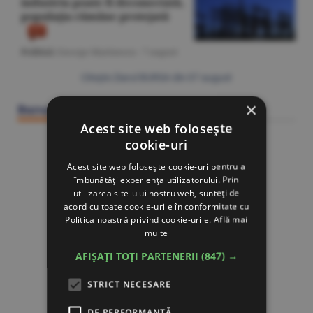
industria poate fi deconectată,
populaţia rămâne protejată
Politică
/George Marinescu -
7 august
Citeşte Ziarul BURSA din
07 august
×
Bursa Construcţiilor
Acest site web folosește
cookie-uri
Acest site web folosește cookie-uri pentru a
îmbunătăți experiența utilizatorului. Prin
utilizarea site-ului nostru web, sunteți de
acord cu toate cookie-urile în conformitate cu
Politica noastră privind cookie-urile.
Află mai
multe
AFIȘAȚI TOȚI PARTENERII
(847) →
STRICT NECESARE
DE PERFORMANȚĂ