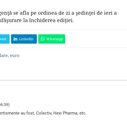
enţă se afla pe ordinea de zi a şedinţei de ieri a
făşurare la închiderea ediţiei.
weet
LinkedIn
Whatsapp
lare
,
euro
06:39)
rtismente au fost, Colectiv, Hexi Pharma, etc.