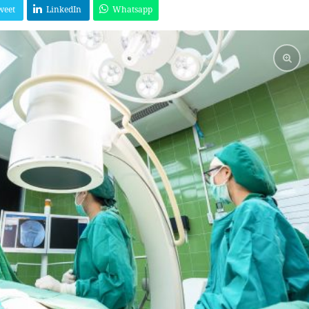
weet
LinkedIn
Whatsapp