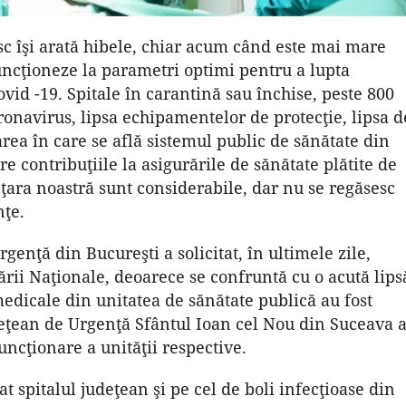
c îşi arată hibele, chiar acum când este mai mare
funcţioneze la parametri optimi pentru a lupta
id -19. Spitale în carantină sau închise, peste 800
onavirus, lipsa echipamentelor de protecţie, lipsa d
rea în care se află sistemul public de sănătate din
re contribuţiile la asigurările de sănătate plătite de
 ţara noastră sunt considerabile, dar nu se regăsesc
nţe.
enţă din Bucureşti a solicitat, în ultimele zile,
rii Naţionale, deoarece se confruntă cu o acută lips
dicale din unitatea de sănătate publică au fost
udeţean de Urgenţă Sfântul Ioan cel Nou din Suceava 
uncţionare a unităţii respective.
at spitalul judeţean şi pe cel de boli infecţioase din