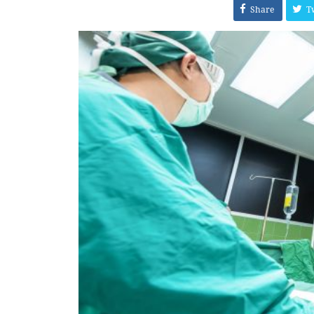
Share
T