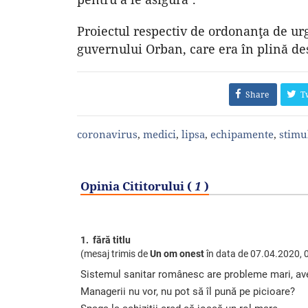
Proiectul respectiv de ordonanţa de urg
guvernului Orban, care era în plină des
Share
T
coronavirus
,
medici
,
lipsa
,
echipamente
,
stimu
Opinia Cititorului (
1
)
1. fără titlu
(mesaj trimis de
Un om onest
în data de
07.04.2020, 
Sistemul sanitar românesc are probleme mari, ave
Managerii nu vor, nu pot să îl pună pe picioare?