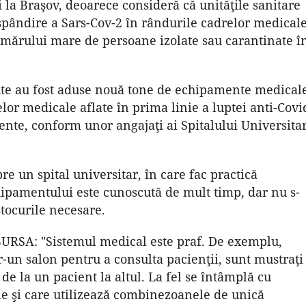
 la Braşov, deoarece consideră că unităţile sanitare
spândire a Sars-Cov-2 în rândurile cadrelor medicale
numărului mare de persoane izolate sau carantinate î
cute au fost aduse nouă tone de echipamente medical
elor medicale aflate în prima linie a luptei anti-Covi
iente, conform unor angajaţi ai Spitalului Universita
e un spital universitar, în care fac practică
ipamentului este cunoscută de mult timp, dar nu s-
stocurile necesare.
BURSA: "Sistemul medical este praf. De exemplu,
r-un salon pentru a consulta pacienţii, sunt mustraţi
de la un pacient la altul. La fel se întâmplă cu
aţie şi care utilizează combinezoanele de unică