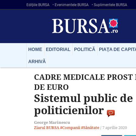
Ediţiile BURSA
• Evenimentele BURSA
• Suplimentele BURSA
HOME
EDITORIAL
POLITICĂ
PIAŢA DE CAPIT
ARHIVĂ
CADRE MEDICALE PROST 
DE EURO
Sistemul public de
politicienilor
George Marinescu
Ziarul BURSA
#Companii
#Sănătate
/
7 aprilie 2020