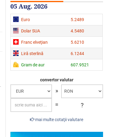
05 Aug. 2026
Euro
5.2489
Dolar SUA
4.5480
Franc elveţian
5.6210
Liră sterlină
6.1244
Gram de aur
607.9521
convertor valutar
»
=
?
mai multe cotaţii valutare