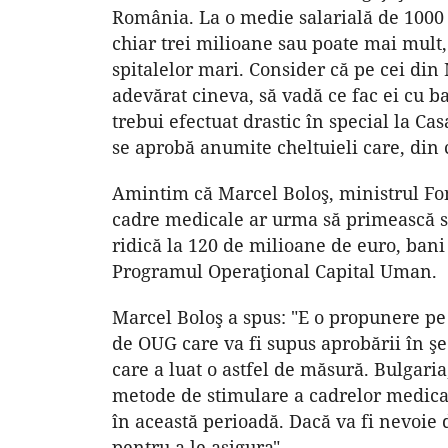
România. La o medie salarială de 1000 
chiar trei milioane sau poate mai mult, 
spitalelor mari. Consider că pe cei din 
adevărat cineva, să vadă ce fac ei cu ba
trebui efectuat drastic în special la Ca
se aprobă anumite cheltuieli care, din 
Amintim că Marcel Boloş, ministrul Fon
cadre medicale ar urma să primească st
ridică la 120 de milioane de euro, bani
Programul Operaţional Capital Uman.
Marcel Boloş a spus: "E o propunere pe
de OUG care va fi supus aprobării în 
care a luat o astfel de măsură. Bulgaria
metode de stimulare a cadrelor medica
în această perioadă. Dacă va fi nevoie
pentru a le asigura".