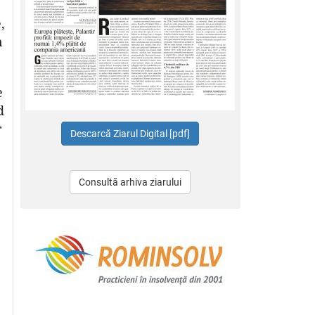
,
n
e
d
r
Consultă arhiva ziarului