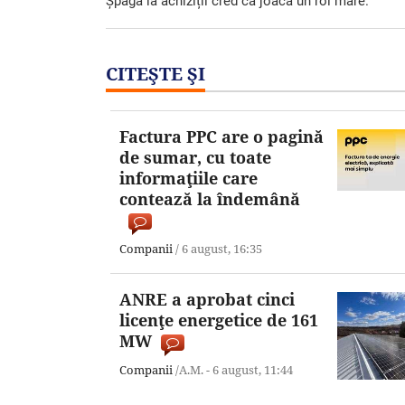
Șpaga la achiziții cred că joacă un rol mare.
CITEŞTE ŞI
Factura PPC are o pagină
de sumar, cu toate
informaţiile care
contează la îndemână
Companii
/
6 august,
16:35
ANRE a aprobat cinci
licenţe energetice de 161
MW
Companii
/A.M. -
6 august,
11:44