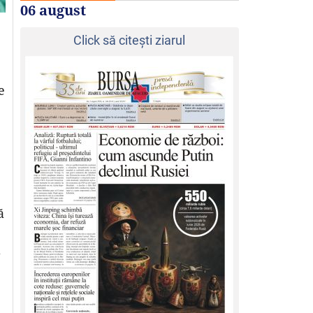
06 august
Click să citeşti ziarul
e
ă
a