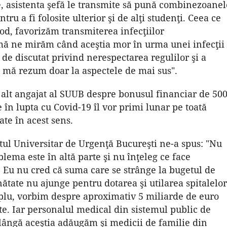
ive, asistenta şefă le transmite să pună combinezoanel
tru a fi folosite ulterior şi de alţi studenţi. Ceea ce
mod, favorizăm transmiterea infecţiilor
urmă ne mirăm când aceştia mor în urma unei infecţii
 de discutat privind nerespectarea regulilor şi a
ă mă rezum doar la aspectele de mai sus".
alt angajat al SUUB despre bonusul financiar de 50
 în lupta cu Covid-19 îl vor primi lunar pe toată
ate în acest sens.
tul Universitar de Urgenţă Bucureşti ne-a spus: "Nu
lema este în altă parte şi nu înţeleg ce face
. Eu nu cred că suma care se strânge la bugetul de
ănătate nu ajunge pentru dotarea şi utilarea spitalelor
mplu, vorbim despre aproximativ 5 miliarde de euro
ate. Iar personalul medical din sistemul public de
 lângă aceştia adăugăm şi medicii de familie din