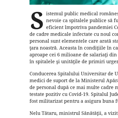
S
istemul public medical românes
nevoie ca spitalele publice să 
eficient împotriva pandemiei Cov
de cadre medicale infectate cu noul cor
personal sunt elementele care arată sta
ţara noastră. Aceasta în condiţiile în ca
aproape cei 6 milioane de salariaţi din
în spitalele şi unităţile de primiri urge
Conducerea Spitalului Universitar de Urg
medici de suport de la Ministerul Apără
de personal după ce mai multe cadre me
testate pozitiv cu Covid-19. Spitalul J
fost militarizat pentru a asigura buna f
Nelu Tătaru, ministrul Sănătăţii, a vizit