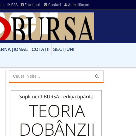
ter
RSS
Facebook
Contact
Autentificare
ERNAŢIONAL
COTAŢII
SECŢIUNI