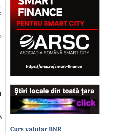
,
e
o
l
ă
Curs valutar BNR