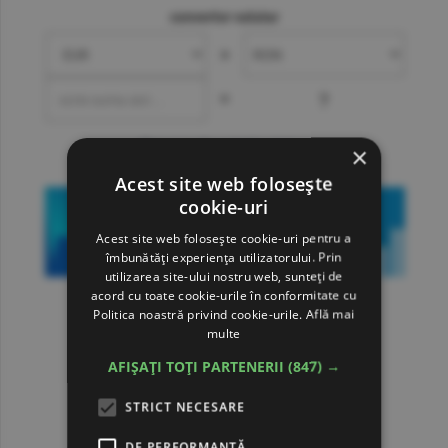
convertor valutar
»
=
?
mai multe cotaţii valutare
×
Acest site web folosește
cookie-uri
Acest site web folosește cookie-uri pentru a
îmbunătăți experiența utilizatorului. Prin
utilizarea site-ului nostru web, sunteți de
acord cu toate cookie-urile în conformitate cu
Politica noastră privind cookie-urile.
Află mai
multe
AFIȘAȚI TOȚI PARTENERII
(847) →
STRICT NECESARE
DE PERFORMANȚĂ