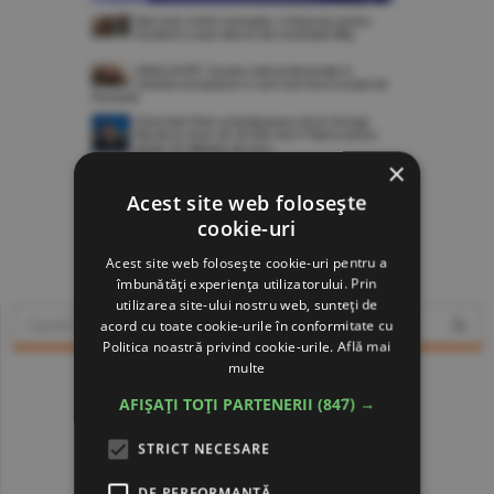
×
Acest site web folosește
cookie-uri
www.constructiibursa.ro
Acest site web folosește cookie-uri pentru a
îmbunătăți experiența utilizatorului. Prin
utilizarea site-ului nostru web, sunteți de
acord cu toate cookie-urile în conformitate cu
Politica noastră privind cookie-urile.
Află mai
multe
AFIȘAȚI TOȚI PARTENERII
(847) →
STRICT NECESARE
DE PERFORMANȚĂ