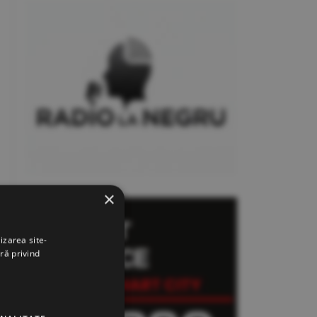
×
u
izarea site-
ră privind
ă