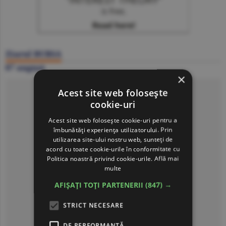
Ziarul BURSA
07 august
×
Click să citeşti ziarul
Acest site web folosește
cookie-uri
Acest site web folosește cookie-uri pentru a
îmbunătăți experiența utilizatorului. Prin
utilizarea site-ului nostru web, sunteți de
acord cu toate cookie-urile în conformitate cu
Politica noastră privind cookie-urile.
Află mai
multe
AFIȘAȚI TOȚI PARTENERII
(847) →
STRICT NECESARE
DE PERFORMANȚĂ