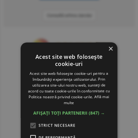
Consultă arhiva ziarului
×
Acest site web folosește
cookie-uri
Acest site web folosește cookie-uri pentru a
îmbunătăți experiența utilizatorului. Prin
utilizarea site-ului nostru web, sunteți de
acord cu toate cookie-urile în conformitate cu
Politica noastră privind cookie-urile.
Află mai
multe
AFIȘAȚI TOȚI PARTENERII
(847) →
STRICT NECESARE
DE PERFORMANȚĂ