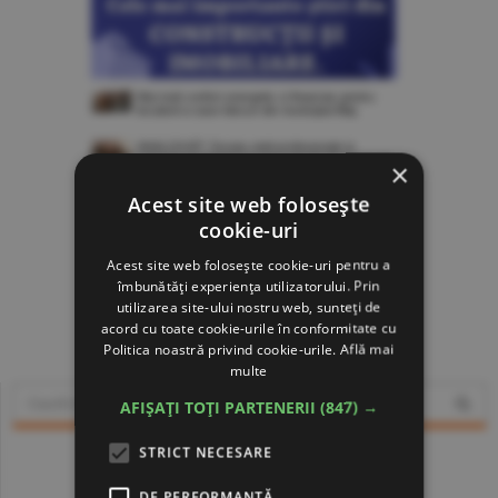
×
Acest site web folosește
cookie-uri
Acest site web folosește cookie-uri pentru a
îmbunătăți experiența utilizatorului. Prin
utilizarea site-ului nostru web, sunteți de
www.constructiibursa.ro
acord cu toate cookie-urile în conformitate cu
Politica noastră privind cookie-urile.
Află mai
multe
AFIȘAȚI TOȚI PARTENERII
(847) →
STRICT NECESARE
DE PERFORMANȚĂ