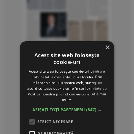
×
Acest site web folosește
cookie-uri
Acest site web folosește cookie-uri pentru a
îmbunătăți experiența utilizatorului. Prin
utilizarea site-ului nostru web, sunteți de
acord cu toate cookie-urile în conformitate cu
Politica noastră privind cookie-urile.
Află mai
multe
AFIȘAȚI TOȚI PARTENERII
(847) →
STRICT NECESARE
Consultă arhiva ziarului
DE PERFORMANȚĂ