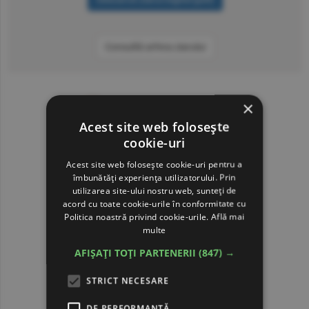
Consultă arhiva ziarului
×
Acest site web folosește
cookie-uri
Acest site web folosește cookie-uri pentru a
îmbunătăți experiența utilizatorului. Prin
utilizarea site-ului nostru web, sunteți de
acord cu toate cookie-urile în conformitate cu
Politica noastră privind cookie-urile.
Află mai
multe
AFIȘAȚI TOȚI PARTENERII
(847) →
STRICT NECESARE
DE PERFORMANȚĂ