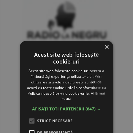
×
Acest site web folosește
cookie-uri
Acest site web folosește cookie-uri pentru a
îmbunătăți experiența utilizatorului. Prin
utilizarea site-ului nostru web, sunteți de
acord cu toate cookie-urile în conformitate cu
Politica noastră privind cookie-urile.
Află mai
multe
AFIȘAȚI TOȚI PARTENERII
(847) →
STRICT NECESARE
DE PERFORMANȚĂ