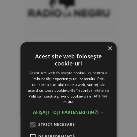
×
Acest site web folosește
cookie-uri
Acest site web folosește cookie-uri pentru a
îmbunătăți experiența utilizatorului. Prin
utilizarea site-ului nostru web, sunteți de
acord cu toate cookie-urile în conformitate cu
Politica noastră privind cookie-urile.
Află mai
multe
AFIȘAȚI TOȚI PARTENERII
(847) →
STRICT NECESARE
DE PERFORMANȚĂ