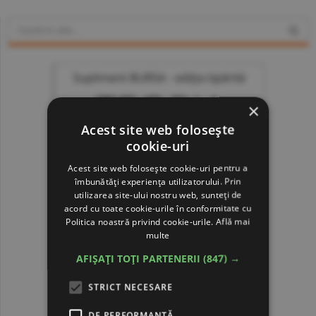
×
Acest site web folosește
cookie-uri
Acest site web folosește cookie-uri pentru a
îmbunătăți experiența utilizatorului. Prin
utilizarea site-ului nostru web, sunteți de
acord cu toate cookie-urile în conformitate cu
Politica noastră privind cookie-urile.
Află mai
multe
AFIȘAȚI TOȚI PARTENERII
(847) →
STRICT NECESARE
DE PERFORMANȚĂ