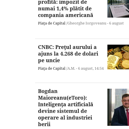
profită: impozit de
numai 1,4% plătit de
compania americană
Piaţa de Capital
/Gheorghe Iorgoveanu -
6 august
CNBC: Preţul aurului a
ajuns la 4.268 de dolari
pe uncie
Piaţa de Capital
/A.M. -
6 august,
14:54
Bogdan
Maioreanu(eToro):
Inteligenţa artificială
devine sistemul de
operare al industriei
berii