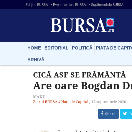
Ediţiile BURSA
• Evenimentele BURSA
• Suplimentele BURSA
HOME
EDITORIAL
POLITICĂ
PIAŢA DE CAPIT
ARHIVĂ
CICĂ ASF SE FRĂMÂNTĂ
Are oare Bogdan Dr
MAKE
Ziarul BURSA
#Piaţa de Capital
/
17 septembrie 2020
Share
T