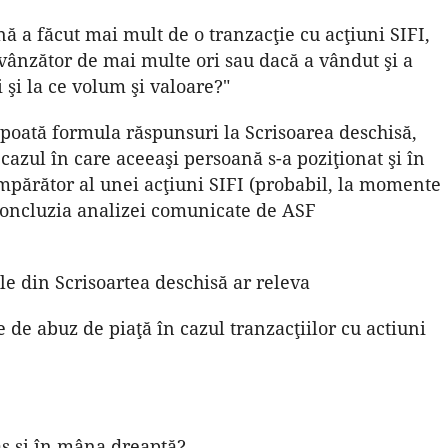
ă a făcut mai mult de o tranzacţie cu acţiuni SIFI,
ânzător de mai multe ori sau dacă a vândut şi a
 şi la ce volum şi valoare?"
ă poată formula răspunsuri la Scrisoarea deschisă,
 cazul în care aceeaşi persoană s-a poziţionat şi în
cumpărător al unei acţiuni SIFI (probabil, la momente
a concluzia analizei comunicate de ASF
le din Scrisoartea deschisă ar releva
 de abuz de piaţă în cazul tranzacţiilor cu actiuni
ş şi în mâna dreaptă?