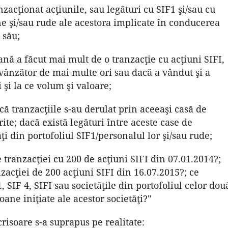
zacţionat acţiunile, sau legături cu SIF1 şi/sau cu
ane şi/sau rude ale acestora implicate în conducerea
 său;
nă a făcut mai mult de o tranzacţie cu acţiuni SIFI,
ânzător de mai multe ori sau dacă a vândut şi a
 şi la ce volum şi valoare;
acă tranzacţiile s-au derulat prin aceeaşi casă de
ite; dacă există legături între aceste case de
ţi din portofoliul SIF1/personalul lor şi/sau rude;
 tranzacţiei cu 200 de acţiuni SIFI din 07.01.2014?;
zacţiei de 200 acţiuni SIFI din 16.07.2015?; ce
1, SIF 4, SIFI sau societăţile din portofoliul celor dou
oane iniţiate ale acestor societăţi?"
risoare s-a suprapus pe realitate: