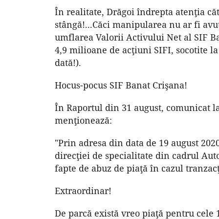
În realitate, Drăgoi îndrepta atenţia c
stângă!...Căci manipularea nu ar fi avut
umflarea Valorii Activului Net al SIF Ba
4,9 milioane de acţiuni SIFI, socotite la 
dată!).
Hocus-pocus SIF Banat Crişana!
În Raportul din 31 august, comunicat l
menţionează:
"Prin adresa din data de 19 august 2020
direcţiei de specialitate din cadrul Aut
fapte de abuz de piaţă în cazul tranzac
Extraordinar!
De parcă există vreo piaţă pentru cele 1