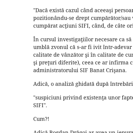
"Dacă există cazul când aceeaşi persoan
pozitionându-se drept cumpărător/sau v
cumpărat acţiuni SIFI, când, de câte ori
În cursul investigaţiilor necesare ca s
umblă zvonul că s-ar fi ivit într-adevar
calitate de vânzător şi în calitate de 
şi preţuri diferite), ceea ce ar infirm
administratorului SIF Banat Crişana.
Adică, o analiză ghidată după întrebări
"suspiciuni privind existenţa unor fapte
SIFI".
Cum?!
Adică Bogdan Drăgoi ar avea un iepura