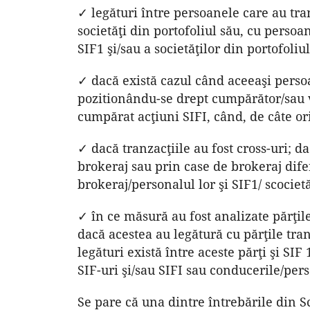
✓ legături între persoanele care au tran
societăţi din portofoliul său, cu perso
SIF1 şi/sau a societăţilor din portofoliul
✓ dacă există cazul când aceeaşi persoa
pozitionându-se drept cumpărător/sau v
cumpărat acţiuni SIFI, când, de câte ori
✓ dacă tranzacţiile au fost cross-uri; d
brokeraj sau prin case de brokeraj difer
brokeraj/personalul lor şi SIF1/ scocietă
✓ în ce măsură au fost analizate părţile
dacă acestea au legătură cu părţile tran
legături există între aceste părţi şi SIF 
SIF-uri şi/sau SIFI sau conducerile/pers
Se pare că una dintre întrebările din Sc