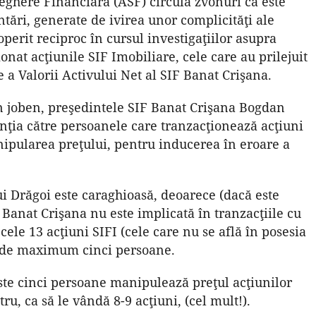
veghere Financiară (ASF) circulă zvonuri că este
ntări, generate de ivirea unor complicităţi ale
coperit reciproc în cursul investigaţiilor asupra
onat acţiunile SIF Imobiliare, cele care au prilejuit
 Valorii Activului Net al SIF Banat Crişana.
n joben, preşedintele SIF Banat Crişana Bogdan
enţia către persoanele care tranzacţionează acţiuni
ipularea preţului, pentru inducerea în eroare a
i Drăgoi este caraghioasă, deoarece (dacă este
 Banat Crişana nu este implicată în tranzacţiile cu
cele 13 acţiuni SIFI (cele care nu se află în posesia
al de maximum cinci persoane.
este cinci persoane manipulează preţul acţiunilor
tru, ca să le vândă 8-9 acţiuni, (cel mult!).