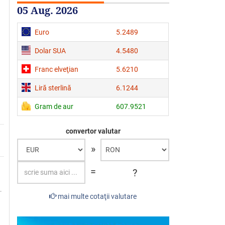
05 Aug. 2026
Euro
5.2489
Dolar SUA
4.5480
Franc elveţian
5.6210
Liră sterlină
6.1244
Gram de aur
607.9521
convertor valutar
»
=
?
mai multe cotaţii valutare