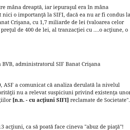
ătre mâna dreaptă, iar iepuraşul era în mâna
 nici o importanţă la SIFI, dacă ea nu ar fi condus l
nat Crişana, cu 1,7 miliarde de lei (valoarea celor
preţul de 400 de lei, al tranzacţiei cu ....o acţiune, o
a BVB, administratorul SIF Banat Crişana
, ASF a comunicat că analiza derulată la nivelul
orităţii nu a relevat suspiciuni privind existenţa uno
ţiilor
[n.n. - cu acţiuni SIFI]
reclamate de Societate".
3 acţiuni, ca să poată face cineva "abuz de piaţă"!