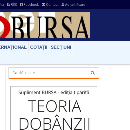
ter
RSS
Facebook
Contact
Autentificare
ERNAŢIONAL
COTAŢII
SECŢIUNI