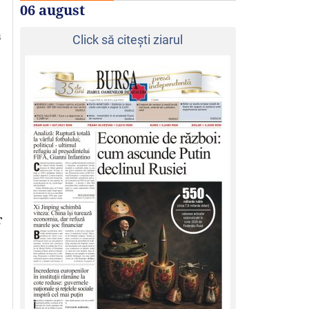
06 august
a
Click să citeşti ziarul
r