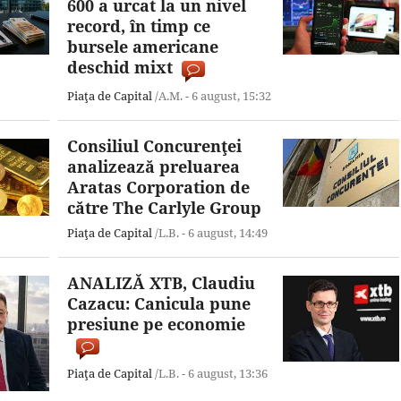
600 a urcat la un nivel
record, în timp ce
bursele americane
deschid mixt
Piaţa de Capital
/A.M. -
6 august,
15:32
Consiliul Concurenţei
analizează preluarea
Aratas Corporation de
către The Carlyle Group
Piaţa de Capital
/L.B. -
6 august,
14:49
ANALIZĂ XTB, Claudiu
Cazacu: Canicula pune
presiune pe economie
Piaţa de Capital
/L.B. -
6 august,
13:36