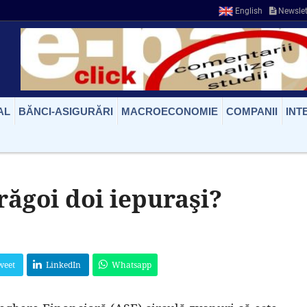
English
Newslet
AL
BĂNCI-ASIGURĂRI
MACROECONOMIE
COMPANII
INT
ăgoi doi iepuraşi?
weet
LinkedIn
Whatsapp