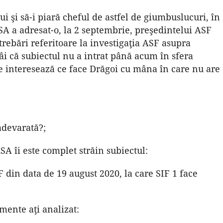
ui şi să-i piară cheful de astfel de giumbuslucuri, în
SA a adresat-o, la 2 septembrie, preşedintelui ASF
ebări referitoare la investigaţia ASF asupra
tâi că subiectul nu a intrat până acum în sfera
e interesează ce face Drăgoi cu mâna în care nu are
adevarată?;
SA îi este complet străin subiectul:
F din data de 19 august 2020, la care SIF 1 face
emente aţi analizat: