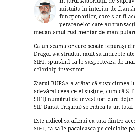
În jurul Autorităţii de Supra
mistuită în interior de frămâ
funcţionarilor, care s-ar fi a
persoanelor care au tranzacţi
mecanismul rudimentar de manipulare a
Ca un scamator care scoate iepuraşi di
Drăgoi s-a străduit mult să îndrepte at
SIFI, spunând că le suspectează de man
celorlalţi investitori.
Ziarul BURSA a arătat că suspiciunea lu
adevărat ceea ce el sus­ţine, cum că SIF
SIFI) numărul de investitori care deţin 
SIF Banat Crişana) se ridică la un tot
Este ridicol să afirmi că una dintre ac
SIFI, ca să le păcălească pe celelalte pa