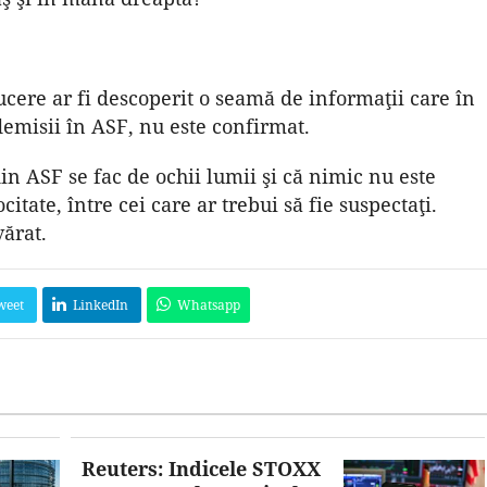
ere ar fi descoperit o seamă de informaţii care în
demisii în ASF, nu este confirmat.
din ASF se fac de ochii lumii şi că nimic nu este
citate, între cei care ar trebui să fie suspectaţi.
vărat.
weet
LinkedIn
Whatsapp
Reuters: Indicele STOXX