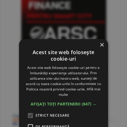
×
Acest site web folosește
cookie-uri
Acest site web folosește cookie-uri pentru a
îmbunătăți experiența utilizatorului. Prin
utilizarea site-ului nostru web, sunteți de
acord cu toate cookie-urile în conformitate cu
Politica noastră privind cookie-urile.
Află mai
multe
AFIȘAȚI TOȚI PARTENERII
(847) →
Curs valutar BNR
STRICT NECESARE
05 Aug. 2026
DE PERFORMANȚĂ