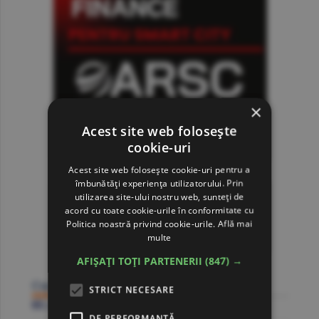
×
Acest site web folosește
cookie-uri
Acest site web folosește cookie-uri pentru a
îmbunătăți experiența utilizatorului. Prin
utilizarea site-ului nostru web, sunteți de
acord cu toate cookie-urile în conformitate cu
Politica noastră privind cookie-urile.
Află mai
multe
AFIȘAȚI TOȚI PARTENERII
(847) →
Curs valutar BNR
STRICT NECESARE
05 Aug. 2026
DE PERFORMANȚĂ