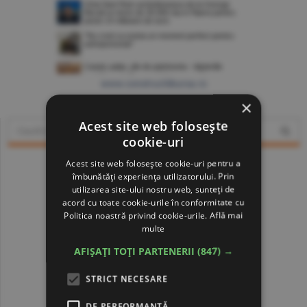
www.constructiibursa.ro
×
Acest site web folosește
cookie-uri
Acest site web folosește cookie-uri pentru a
îmbunătăți experiența utilizatorului. Prin
utilizarea site-ului nostru web, sunteți de
acord cu toate cookie-urile în conformitate cu
Politica noastră privind cookie-urile.
Află mai
multe
AFIȘAȚI TOȚI PARTENERII
(847) →
STRICT NECESARE
DE PERFORMANȚĂ