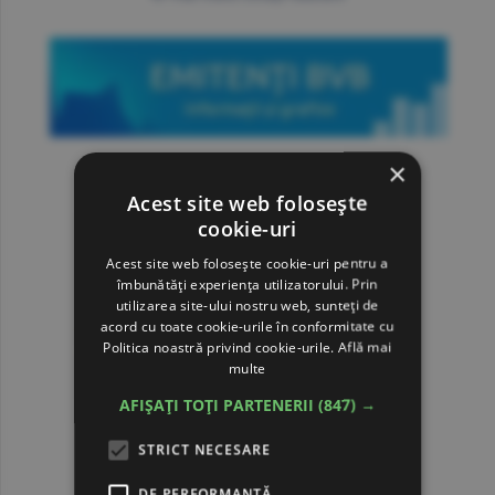
×
Acest site web folosește
cookie-uri
Acest site web folosește cookie-uri pentru a
îmbunătăți experiența utilizatorului. Prin
utilizarea site-ului nostru web, sunteți de
acord cu toate cookie-urile în conformitate cu
Politica noastră privind cookie-urile.
Află mai
multe
AFIȘAȚI TOȚI PARTENERII
(847) →
STRICT NECESARE
DE PERFORMANȚĂ