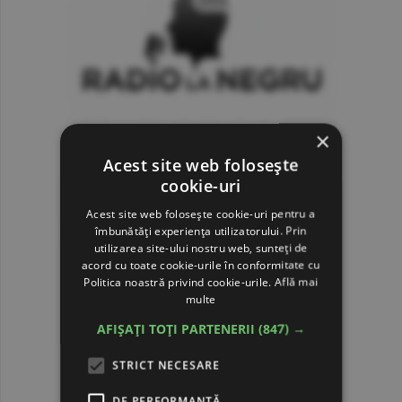
×
Acest site web folosește
cookie-uri
Acest site web folosește cookie-uri pentru a
îmbunătăți experiența utilizatorului. Prin
utilizarea site-ului nostru web, sunteți de
acord cu toate cookie-urile în conformitate cu
Politica noastră privind cookie-urile.
Află mai
multe
AFIȘAȚI TOȚI PARTENERII
(847) →
STRICT NECESARE
DE PERFORMANȚĂ