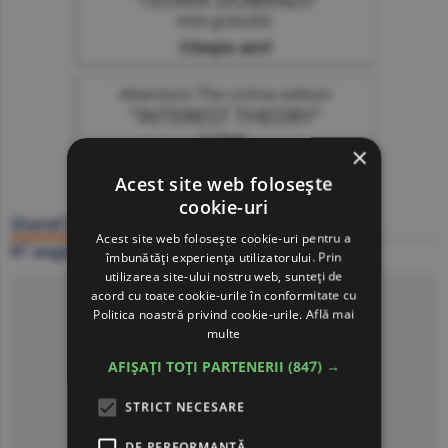
×
Acest site web folosește
cookie-uri
Ziarul BURSA
Acest site web folosește cookie-uri pentru a
07 august
îmbunătăți experiența utilizatorului. Prin
utilizarea site-ului nostru web, sunteți de
Click să citeşti ziarul
acord cu toate cookie-urile în conformitate cu
Politica noastră privind cookie-urile.
Află mai
multe
AFIȘAȚI TOȚI PARTENERII
(847) →
STRICT NECESARE
DE PERFORMANȚĂ