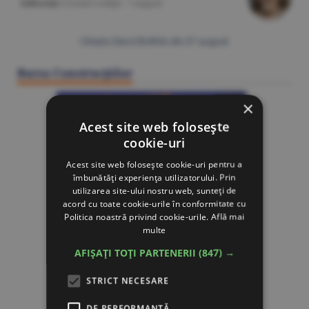
Editorial
/Cornel Codiţă -
7 august
Citeşte Ziarul BURSA din
07 august
Bursa Construcţiilor
×
Acest site web folosește
cookie-uri
Acest site web folosește cookie-uri pentru a
îmbunătăți experiența utilizatorului. Prin
utilizarea site-ului nostru web, sunteți de
acord cu toate cookie-urile în conformitate cu
Politica noastră privind cookie-urile.
Află mai
multe
AFIȘAȚI TOȚI PARTENERII
(847) →
STRICT NECESARE
DE PERFORMANȚĂ