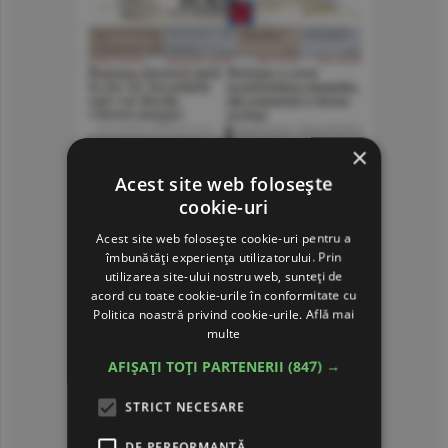
×
Acest site web folosește
cookie-uri
Acest site web folosește cookie-uri pentru a
îmbunătăți experiența utilizatorului. Prin
utilizarea site-ului nostru web, sunteți de
acord cu toate cookie-urile în conformitate cu
Politica noastră privind cookie-urile.
Află mai
multe
AFIȘAȚI TOȚI PARTENERII
(847) →
STRICT NECESARE
DE PERFORMANȚĂ