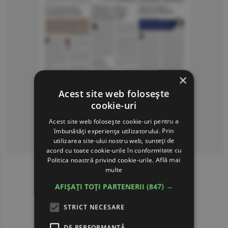
×
Acest site web folosește
cookie-uri
Acest site web folosește cookie-uri pentru a
îmbunătăți experiența utilizatorului. Prin
Consultă arhiva ziarului
utilizarea site-ului nostru web, sunteți de
acord cu toate cookie-urile în conformitate cu
Politica noastră privind cookie-urile.
Află mai
multe
AFIȘAȚI TOȚI PARTENERII
(847) →
STRICT NECESARE
DE PERFORMANȚĂ