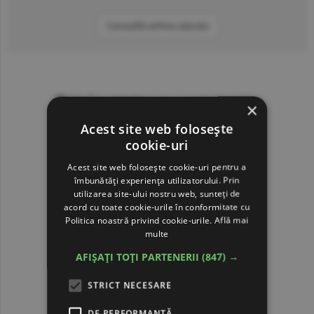
Consultă arhiva ziarului
×
Acest site web folosește
cookie-uri
Acest site web folosește cookie-uri pentru a
îmbunătăți experiența utilizatorului. Prin
utilizarea site-ului nostru web, sunteți de
acord cu toate cookie-urile în conformitate cu
Politica noastră privind cookie-urile.
Află mai
multe
AFIȘAȚI TOȚI PARTENERII
(847) →
STRICT NECESARE
DE PERFORMANȚĂ