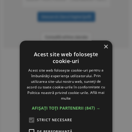
Consultă arhiva ziarului
×
Acest site web folosește
cookie-uri
Acest site web folosește cookie-uri pentru a
îmbunătăți experiența utilizatorului. Prin
utilizarea site-ului nostru web, sunteți de
acord cu toate cookie-urile în conformitate cu
Politica noastră privind cookie-urile.
Află mai
multe
AFIȘAȚI TOȚI PARTENERII
(847) →
STRICT NECESARE
DE PERFORMANȚĂ