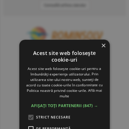
Consultă arhiva ziarului
×
Acest site web folosește
cookie-uri
Acest site web folosește cookie-uri pentru a
îmbunătăți experiența utilizatorului. Prin
utilizarea site-ului nostru web, sunteți de
acord cu toate cookie-urile în conformitate cu
Politica noastră privind cookie-urile.
Află mai
multe
AFIȘAȚI TOȚI PARTENERII
(847) →
STRICT NECESARE
DE PERFORMANȚĂ