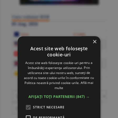
Curs valutar BNR
05 Aug. 2026
Euro
5.2489
×
Dolar SUA
4.5480
Acest site web folosește
cookie-uri
Franc elveţian
5.6210
Acest site web folosește cookie-uri pentru a
Liră sterlină
6.1244
îmbunătăți experiența utilizatorului. Prin
utilizarea site-ului nostru web, sunteți de
Gram de aur
607.9521
acord cu toate cookie-urile în conformitate cu
Politica noastră privind cookie-urile.
Află mai
convertor valutar
multe
»
AFIȘAȚI TOȚI PARTENERII
(847) →
=
STRICT NECESARE
?
DE PERFORMANȚĂ