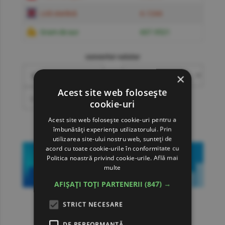
Liră sterlină
6.1244
Gram de aur
607.9521
convertor valutar
»
×
Acest site web folosește
=
?
cookie-uri
Acest site web folosește cookie-uri pentru a
mai multe cotaţii valutare
îmbunătăți experiența utilizatorului. Prin
utilizarea site-ului nostru web, sunteți de
acord cu toate cookie-urile în conformitate cu
Politica noastră privind cookie-urile.
Află mai
multe
AFIȘAȚI TOȚI PARTENERII
(847) →
STRICT NECESARE
DE PERFORMANȚĂ