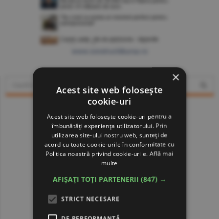
www.constructiibursa.ro
×
Acest site web folosește
cookie-uri
Acest site web folosește cookie-uri pentru a
îmbunătăți experiența utilizatorului. Prin
utilizarea site-ului nostru web, sunteți de
acord cu toate cookie-urile în conformitate cu
Politica noastră privind cookie-urile.
Află mai
multe
AFIȘAȚI TOȚI PARTENERII
(847) →
STRICT NECESARE
DE PERFORMANȚĂ